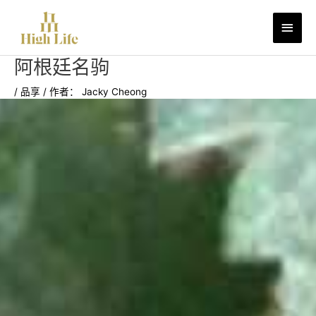
跳
主
至
内
菜
容
阿根廷名驹
单
/
品享
/ 作者：
Jacky Cheong