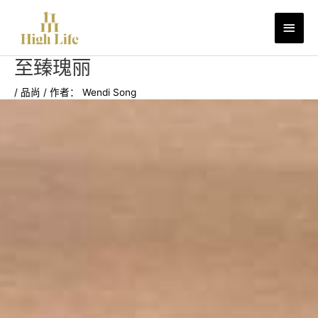
跳
主
至
内
菜
容
至臻瑰丽
单
/
品尚
/ 作者：
Wendi Song