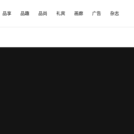
品享
品趣
品尚
礼宾
画廊
广告
杂志