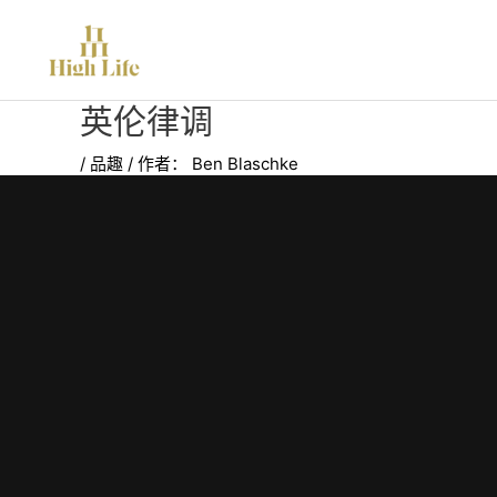
跳
至
内
容
英伦律调
/
品趣
/ 作者：
Ben Blaschke