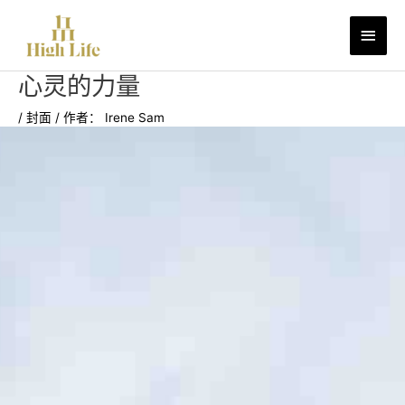
跳
主
至
内
菜
容
心灵的力量
单
/
封面
/ 作者：
Irene Sam