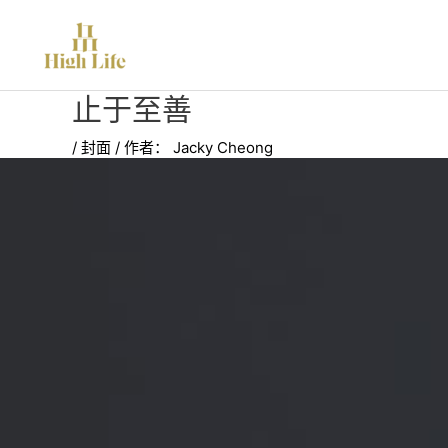
跳
至
内
容
止于至善
/
封面
/ 作者：
Jacky Cheong