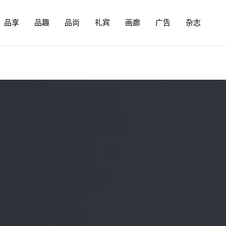
品享
品趣
品尚
礼宾
画廊
广告
杂志