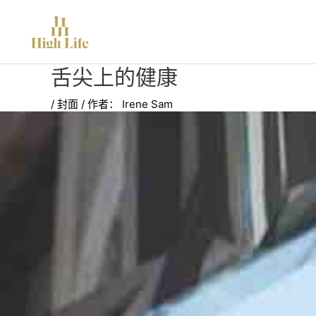
跳
至
内
容
舌尖上的健康
/
封面
/ 作者：
Irene Sam