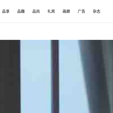
品享
品趣
品尚
礼宾
画廊
广告
杂志