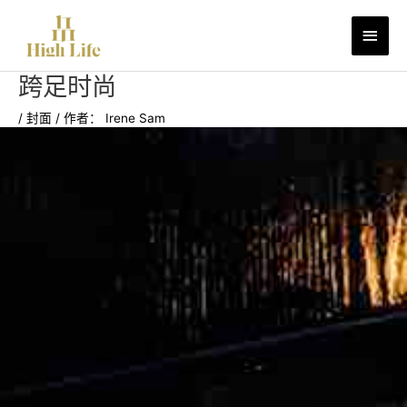
跳
主
至
内
菜
容
跨足时尚
单
/
封面
/ 作者：
Irene Sam