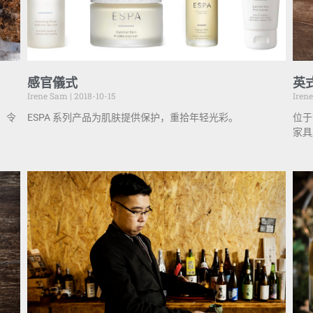
感官儀式
英
Irene Sam
2018-10-15
Iren
华，令
ESPA 系列产品为肌肤提供保护，重拾年轻光彩。
位于
家具