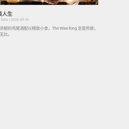
谈人生
e Sam
2018-09-16
浓郁的鸡尾酒配以精致小食，The Wise King 恣意所欲，
无比。