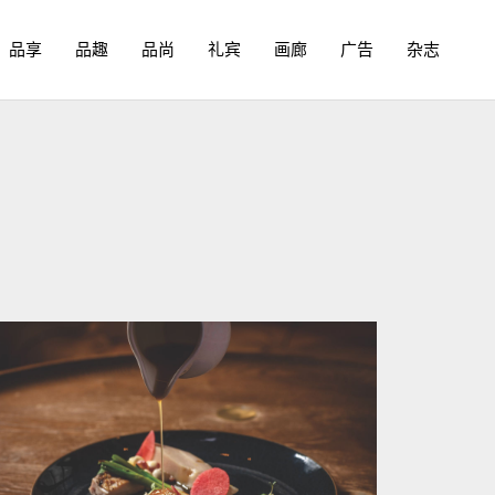
品享
品趣
品尚
礼宾
画廊
广告
杂志