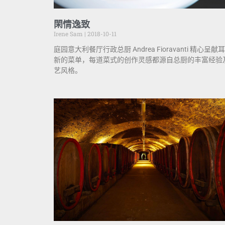
閑情逸致
Irene Sam
2018-10-11
庭园意大利餐厅行政总厨 Andrea Fioravanti 精心呈献
新的菜单，每道菜式的创作灵感都源自总厨的丰富经验
艺风格。