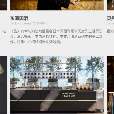
东瀛国酒
灵
Jacky Cheong
2018-10-11
Iren
，推
《品》有幸与港澳地区著名日本清酒专家李天彦先生进行访
香港 
谈，深入探索日本国酒的精粹。本文乃清酒系列中的第二部
分，将集中介绍非纯米系列清酒。