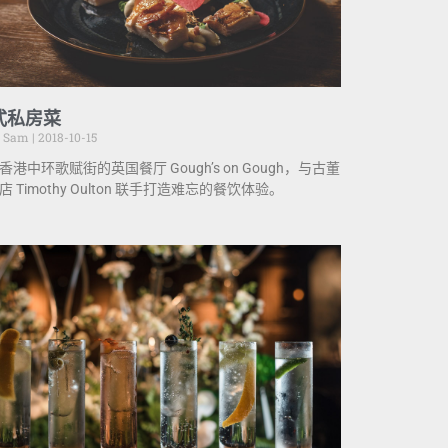
式私房菜
e Sam
2018-10-15
香港中环歌赋街的英国餐厅 Gough’s on Gough，与古董
店 Timothy Oulton 联手打造难忘的餐饮体验。