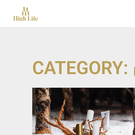
跳
至
内
容
CATEGORY: